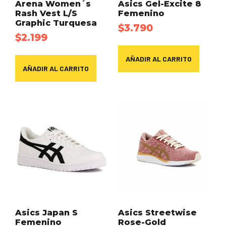
Arena Women´s
Asics Gel-Excite 8
Rash Vest L/S
Femenino
Graphic Turquesa
$
3.790
$
2.199
AÑADIR AL CARRITO
AÑADIR AL CARRITO
Asics Japan S
Asics Streetwise
Femenino
Rose-Gold