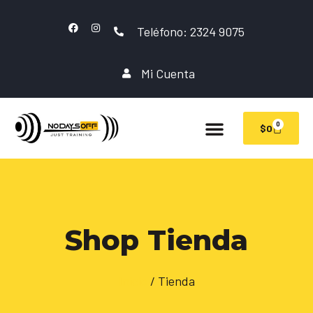
Teléfono: 2324 9075
Mi Cuenta
0
$
0
Shop Tienda
Inicio
/ Tienda