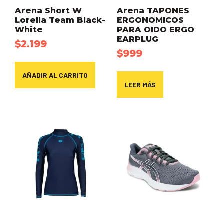
Arena Short W
Arena TAPONES
Lorella Team Black-
ERGONOMICOS
White
PARA OIDO ERGO
EARPLUG
$
2.199
$
999
AÑADIR AL CARRITO
LEER MÁS