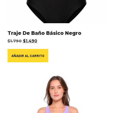
Traje De Baño Básico Negro
$
1.790
$
1.490
AÑADIR AL CARRITO