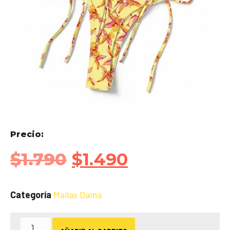
Precio:
$
1.790
$
1.490
Categoría
Mallas Dama