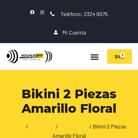
Teléfono: 2324 9075
Mi Cuenta
0
$
0
Bikini 2 Piezas
Amarillo Floral
Inicio
/
NATACION
/
Mallas Dama
/ Bikini 2 Piezas
Amarillo Floral