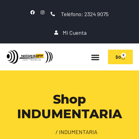
Teléfono: 2324 9075
Mi Cuenta
0
$
0
Shop
INDUMENTARIA
Inicio
/ INDUMENTARIA