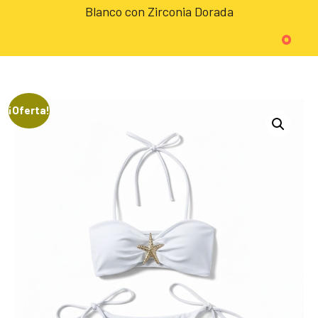
Blanco con Zirconia Dorada
¡Oferta!