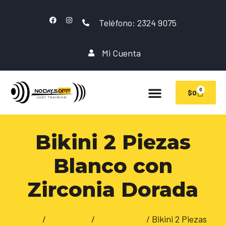
Teléfono: 2324 9075
Mi Cuenta
0
$
0
Bikini 2 Piezas
Blanco con
Zirconia Dorada
Inicio
/
NATACION
/
Mallas Dama
/ Bikini 2 Piezas