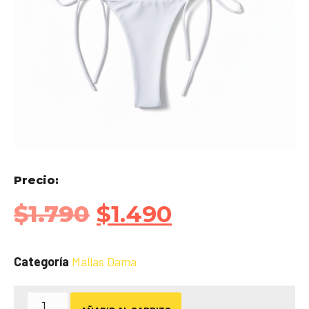
Precio:
$
1.790
$
1.490
Categoría
Mallas Dama