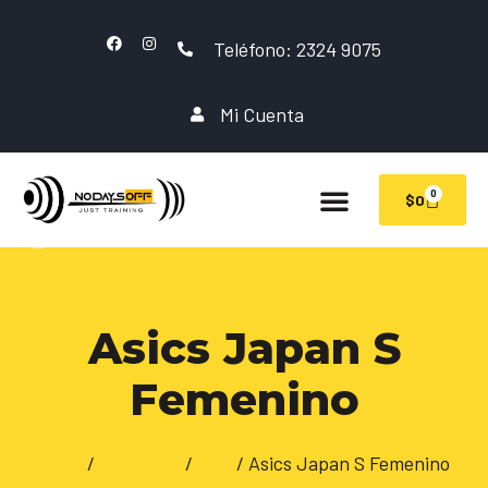
Teléfono: 2324 9075
Mi Cuenta
0
$
0
Asics Japan S
Femenino
Inicio
/
CALZADO
/
Asic
/ Asics Japan S Femenino