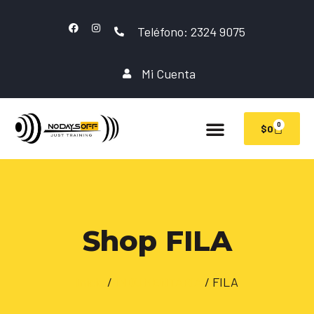
Teléfono: 2324 9075
Mi Cuenta
0
$
0
Shop FILA
Inicio
/
INDUMENTARIA
/ FILA