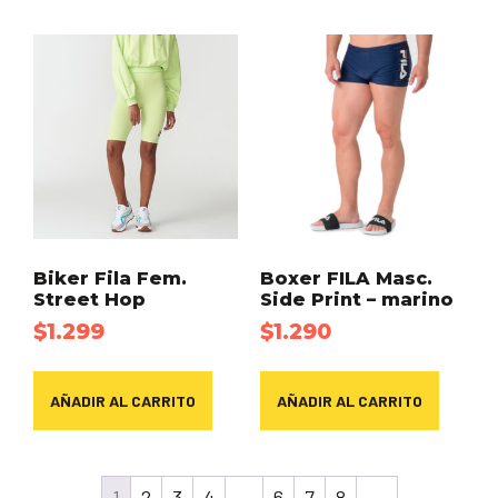
Biker Fila Fem.
Boxer FILA Masc.
Street Hop
Side Print – marino
$
1.299
$
1.290
AÑADIR AL CARRITO
AÑADIR AL CARRITO
1
2
3
4
…
6
7
8
→