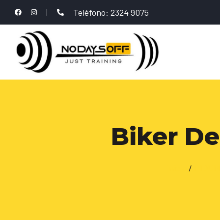
Teléfono: 2324 9075
Biker De
Inicio
/
INDUM