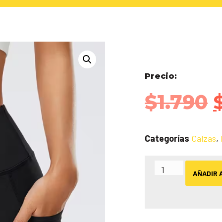
Precio:
$
1.790
Categorías
Calzas
,
AÑADIR 