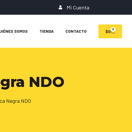
Mi Cuenta
0
UIÉNES SOMOS
TIENDA
CONTACTO
$
0
egra NDO
ica Negra NDO