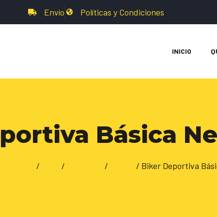
Envío
Políticas y Condiciones
INICIO
Q
portiva Básica N
ENTARIA
/
FILA
/
Femenino
/
Calzas
/ Biker Deportiva Bás