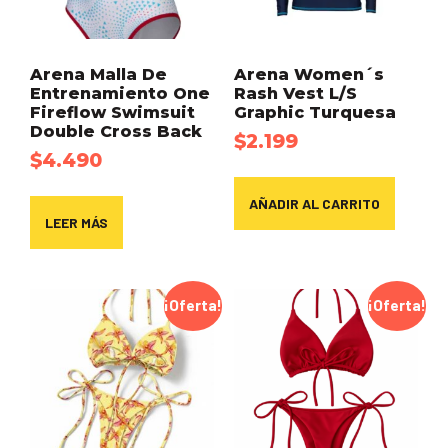
Arena Malla De
Arena Women´s
Entrenamiento One
Rash Vest L/S
Fireflow Swimsuit
Graphic Turquesa
Double Cross Back
$
2.199
$
4.490
AÑADIR AL CARRITO
LEER MÁS
¡Oferta!
¡Oferta!