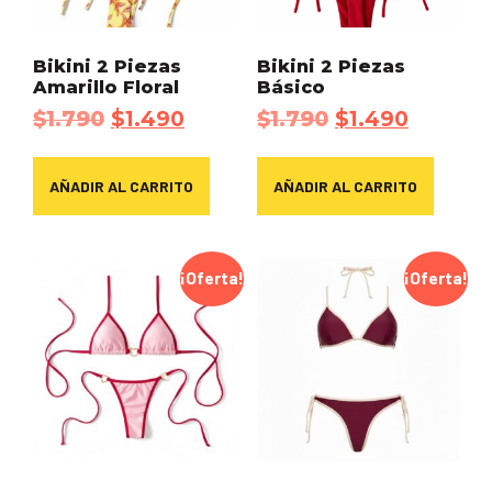
Bikini 2 Piezas
Bikini 2 Piezas
Amarillo Floral
Básico
$
1.790
$
1.490
$
1.790
$
1.490
AÑADIR AL CARRITO
AÑADIR AL CARRITO
¡Oferta!
¡Oferta!