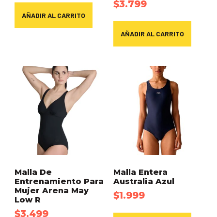
$
3.799
AÑADIR AL CARRITO
AÑADIR AL CARRITO
Malla De
Malla Entera
Entrenamiento Para
Australia Azul
Mujer Arena May
$
1.999
Low R
$
3.499