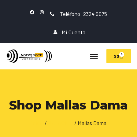
Teléfono: 2324 9075
Mi Cuenta
0
$
0
Shop Mallas Dama
Inicio
/
NATACION
/ Mallas Dama