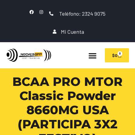
Teléfono: 2324 9075
Mi Cuenta
0
$
0
BCAA PRO MTOR
Classic Powder
8660MG USA
(PARTICIPA 3X2