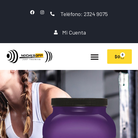
Teléfono: 2324 9075
Mi Cuenta
0
$
0