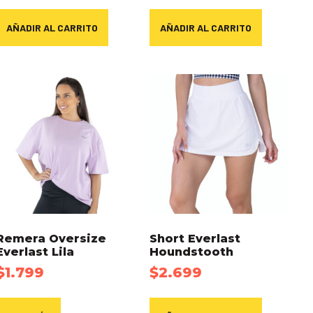
AÑADIR AL CARRITO
AÑADIR AL CARRITO
Remera Oversize
Short Everlast
Everlast Lila
Houndstooth
$
1.799
$
2.699