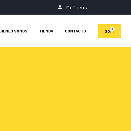
Mi Cuenta
0
UIÉNES SOMOS
TIENDA
CONTACTO
$
0