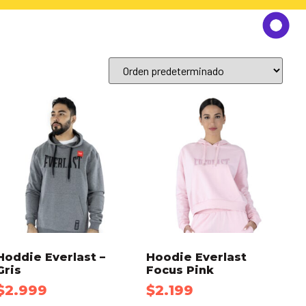
Hoddie Everlast –
Hoodie Everlast
Gris
Focus Pink
$
2.999
$
2.199