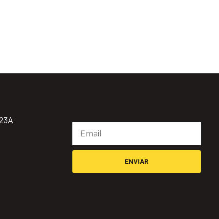
Email
923A
ENVIAR