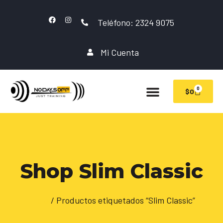
Teléfono: 2324 9075
Mi Cuenta
0
$
0
Shop Slim Classic
Inicio
/ Productos etiquetados “Slim Classic”