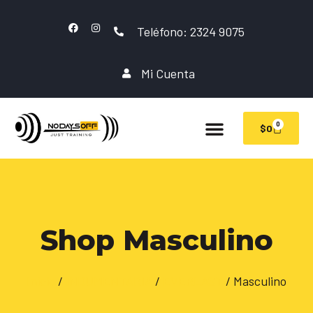
Teléfono: 2324 9075
Mi Cuenta
0
$
0
Shop Masculino
Inicio
/
INDUMENTARIA
/
EVERLAST
/ Masculino