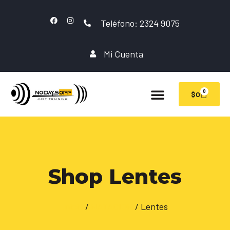
Teléfono: 2324 9075
Mi Cuenta
0
$
0
Shop Lentes
Inicio
/
NATACION
/ Lentes