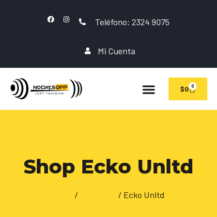
Teléfono: 2324 9075
Mi Cuenta
0
$
0
Shop Ecko Unltd
Inicio
/
CALZADO
/ Ecko Unltd