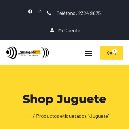
Teléfono: 2324 9075
Mi Cuenta
0
$
0
Shop Juguete
Inicio
/ Productos etiquetados “Juguete”