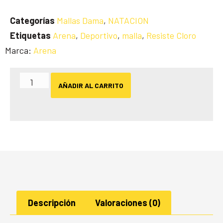
Categorías
Mallas Dama
,
NATACION
Etiquetas
Arena
,
Deportivo
,
malla
,
Resiste Cloro
Marca:
Arena
AÑADIR AL CARRITO
Descripción
Valoraciones (0)