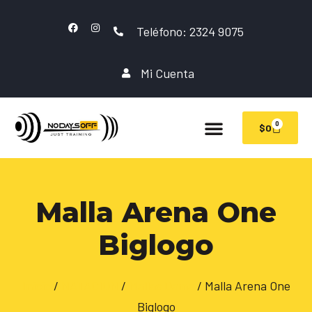
Teléfono: 2324 9075
Mi Cuenta
0
$
0
Malla Arena One
Biglogo
Inicio
/
NATACION
/
Mallas Dama
/ Malla Arena One
Biglogo