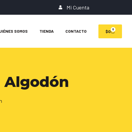
Mi Cuenta
0
UIÉNES SOMOS
TIENDA
CONTACTO
$
0
 Algodón
n