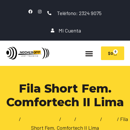
Teléfono: 2324 9075
Mi Cuenta
0
$
0
Fila Short Fem.
Comfortech II Lima
Inicio
/
INDUMENTARIA
/
FILA
/
Femenino
/
Short
/ Fila
Short Fem. Comfortech II Lima