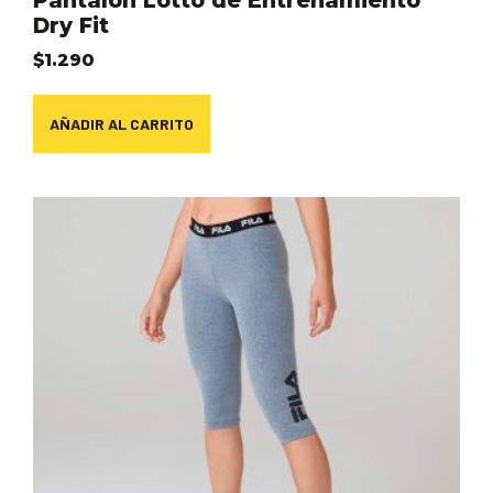
Pantalón Lotto de Entrenamiento
Dry Fit
$
1.290
AÑADIR AL CARRITO