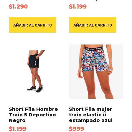
$
1.290
$
1.199
AÑADIR AL CARRITO
AÑADIR AL CARRITO
Short Fila Hombre
Short Fila mujer
Train 5 Deportivo
train elastic ii
Negro
estampado azul
$
1.199
$
999