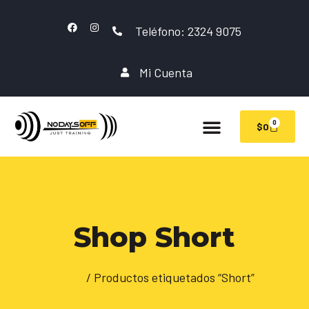
Teléfono: 2324 9075
Mi Cuenta
0
$
0
Shop Short
Inicio
/ Productos etiquetados “Short”