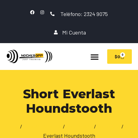
Teléfono: 2324 9075
Mi Cuenta
0
$
0
Short Everlast
Houndstooth
Inicio
/
INDUMENTARIA
/
EVERLAST
/
Femenino
/
Short
Everlast Houndstooth