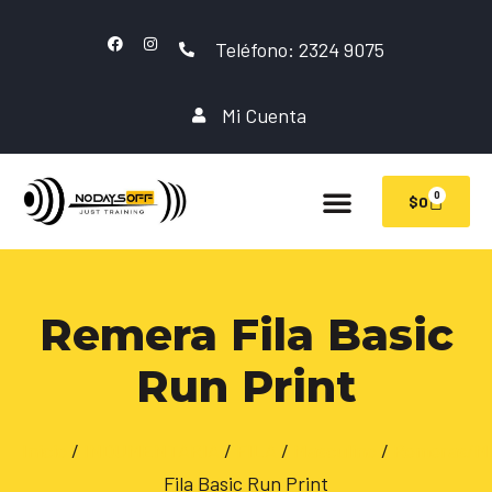
Teléfono: 2324 9075
Mi Cuenta
0
$
0
Remera Fila Basic
Run Print
Inicio
/
INDUMENTARIA
/
FILA
/
Masculino
/
Remeras/Mu
Fila Basic Run Print