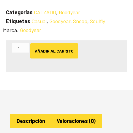
Categorías
CALZADO
,
Goodyear
Etiquetas
Casual
,
Goodyear
,
Snoop
,
Soulfly
Marca:
Goodyear
AÑADIR AL CARRITO
Descripción
Valoraciones (0)