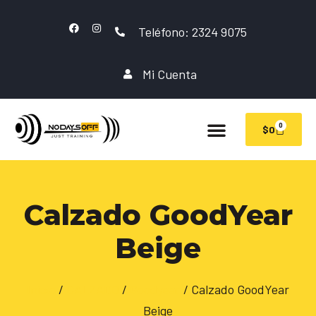
Teléfono: 2324 9075
Mi Cuenta
0
$
0
Calzado GoodYear
Beige
Inicio
/
CALZADO
/
Goodyear
/ Calzado GoodYear
Beige