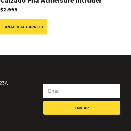
Calzado Fila Athleisure Intruder
$
2.999
AÑADIR AL CARRITO
Email
923A
ENVIAR