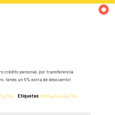
o crédito personal, por transferencia
ivo, tenés un 5% extra de descuento!
DO
,
Fila
Etiquetas
Botita
,
Casual
,
Fila