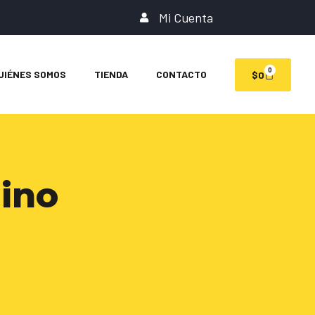
Mi Cuenta
0
UIÉNES SOMOS
TIENDA
CONTACTO
$
0
ino