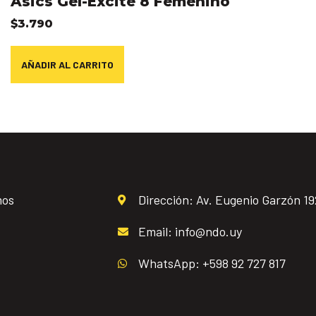
Asics Gel-Excite 8 Femenino
$
3.790
AÑADIR AL CARRITO
mos
Dirección: Av. Eugenio Garzón 1
Email: info@ndo.uy
WhatsApp: +598 92 727 817