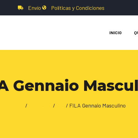
Envío
Políticas y Condiciones
INICIO
Q
A Gennaio Mascul
Inicio
/
CALZADO
/
Fila
/ FILA Gennaio Masculino