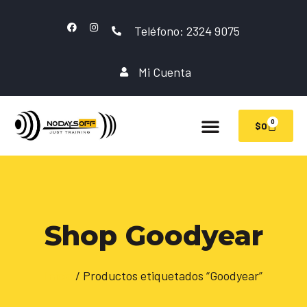
Teléfono: 2324 9075
Mi Cuenta
0
$
0
Shop Goodyear
Inicio
/ Productos etiquetados “Goodyear”