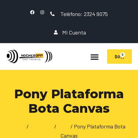
Teléfono: 2324 9075
Mi Cuenta
0
$
0
Pony Plataforma
Bota Canvas
Inicio
/
CALZADO
/
Pony
/ Pony Plataforma Bota
Canvas