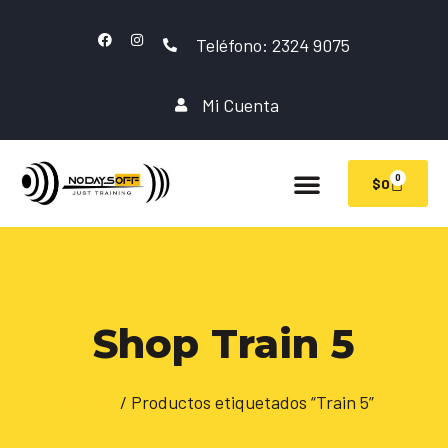
Teléfono: 2324 9075
Mi Cuenta
0
$
0
Shop Train 5
Inicio
/ Productos etiquetados “Train 5”