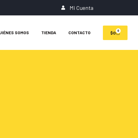
Mi Cuenta
0
UIÉNES SOMOS
TIENDA
CONTACTO
$
0