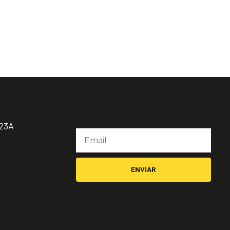
Email
923A
ENVIAR