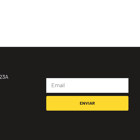
Email
923A
ENVIAR