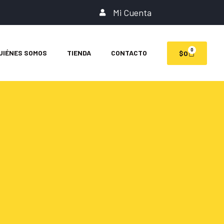
Mi Cuenta
0
UIÉNES SOMOS
TIENDA
CONTACTO
$
0