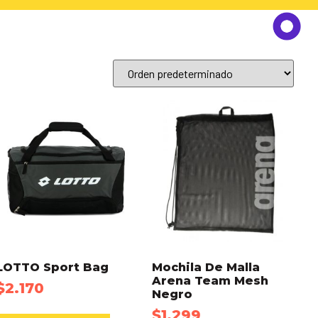
LOTTO Sport Bag
Mochila De Malla
Arena Team Mesh
$
2.170
Negro
$
1.299