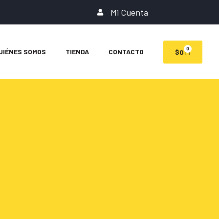
Mi Cuenta
0
UIÉNES SOMOS
TIENDA
CONTACTO
$
0