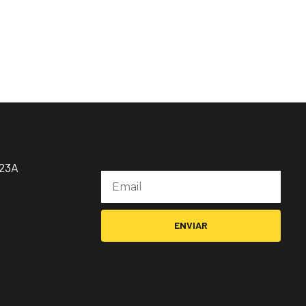
Email
923A
ENVIAR