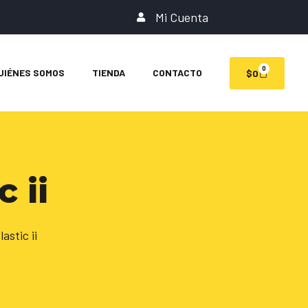
Mi Cuenta
0
UIÉNES SOMOS
TIENDA
CONTACTO
$
0
c ii
astic ii