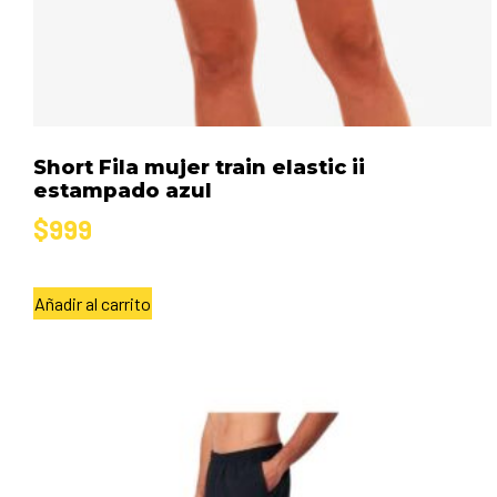
Short Fila mujer train elastic ii
estampado azul
$
999
Añadir al carrito