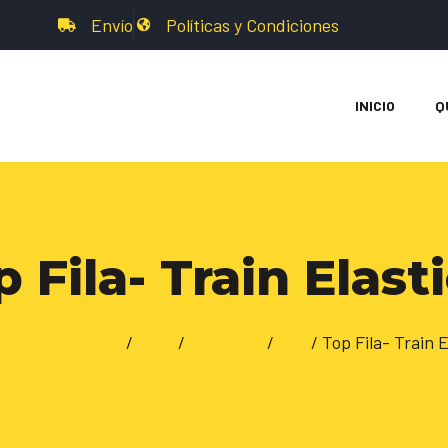
Envío
Políticas y Condiciones
INICIO
Q
 Fila- Train Elasti
INDUMENTARIA
/
FILA
/
Femenino
/
Top
/ Top Fila- Train El