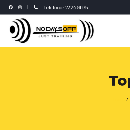
Teléfono: 2324 9075
Top
Inicio
/