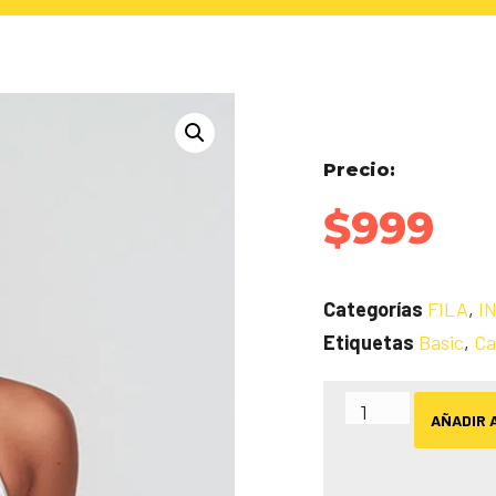
Precio:
$
999
Categorías
FILA
,
I
Etiquetas
Basic
,
Ca
AÑADIR 