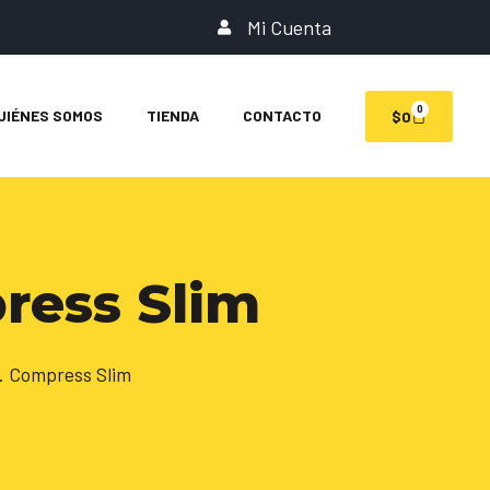
Mi Cuenta
0
UIÉNES SOMOS
TIENDA
CONTACTO
$
0
ress Slim
. Compress Slim