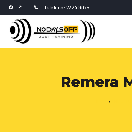
Teléfono: 2324 9075
Remera M
Inicio
/
INDUME