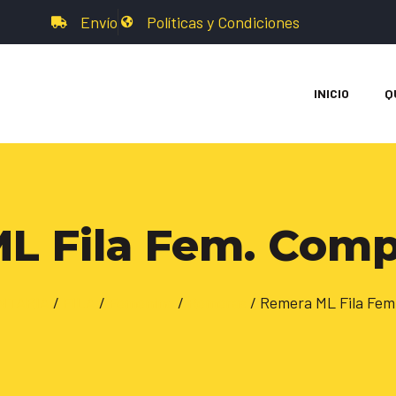
Envío
Políticas y Condiciones
INICIO
Q
L Fila Fem. Comp
NTARIA
/
FILA
/
Femenino
/
Remeras
/ Remera ML Fila Fem