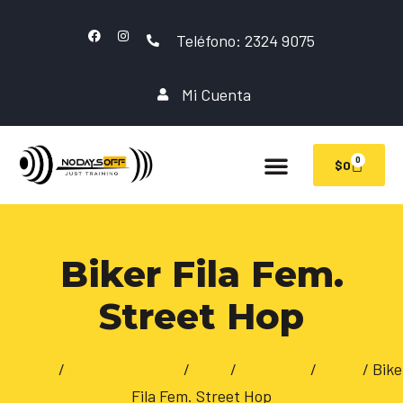
Teléfono: 2324 9075
Mi Cuenta
0
$
0
Biker Fila Fem.
Street Hop
Inicio
/
INDUMENTARIA
/
FILA
/
Femenino
/
Short
/ Bike
Fila Fem. Street Hop