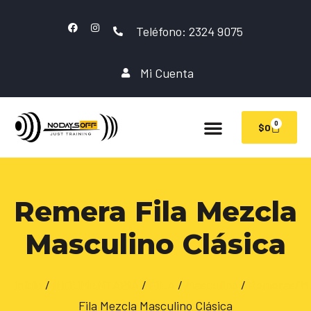
Teléfono: 2324 9075
Mi Cuenta
0
$
0
Remera Fila Mezcla
Masculino Clásica
Inicio
/
INDUMENTARIA
/
FILA
/
Masculino
/
Remeras/Mu
Fila Mezcla Masculino Clásica