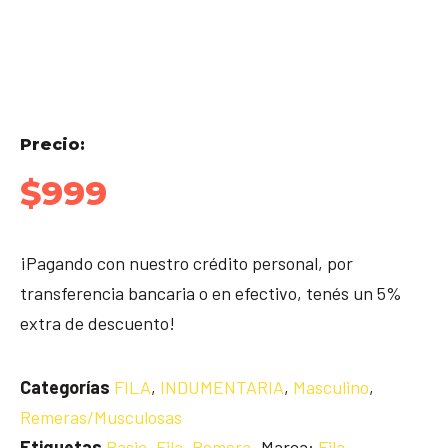
Precio:
$
999
¡Pagando con nuestro crédito personal, por
transferencia bancaria o en efectivo, tenés un 5%
extra de descuento!
Categorías
FILA
,
INDUMENTARIA
,
Masculino
,
Remeras/Musculosas
Etiquetas
Basic
,
Fila
,
Remera
Marca:
Fila