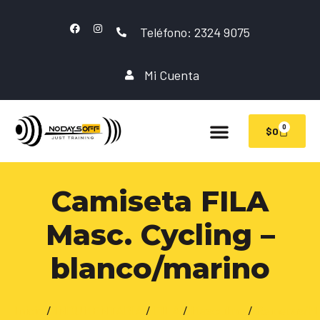
Teléfono: 2324 9075
Mi Cuenta
0
$
0
Camiseta FILA
Masc. Cycling –
blanco/marino
Inicio
/
INDUMENTARIA
/
FILA
/
Masculino
/
Remeras/Mu