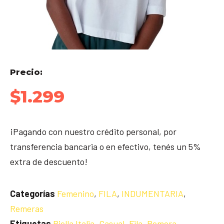
Precio:
$
1.299
¡Pagando con nuestro crédito personal, por
transferencia bancaria o en efectivo, tenés un 5%
extra de descuento!
Categorías
Femenino
,
FILA
,
INDUMENTARIA
,
Remeras
Etiquetas
Biella Italia
,
Casual
,
Fila
,
Remera