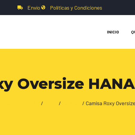
Envío
Políticas y Condiciones
INICIO
Q
xy Oversize HANA
ARIA LIFESTYLE
/
ROXY
/
Camisas
/ Camisa Roxy Oversi