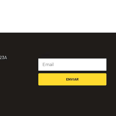
Email
923A
ENVIAR