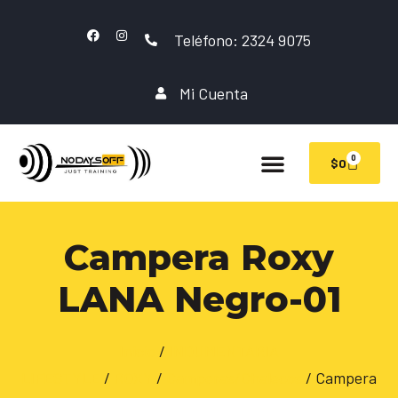
Teléfono: 2324 9075
Mi Cuenta
0
$
0
Campera Roxy
LANA Negro-01
Inicio
/
INDUMENTARIA
LIFESTYLE
/
ROXY
/
Camperas/Chalecos
/ Campera