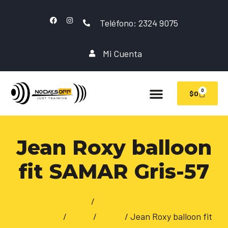
Teléfono: 2324 9075
Mi Cuenta
0
$
0
Jean Roxy balloon
fit SAMAR Gris-57
Inicio
/
INDUMENTARIA
LIFESTYLE
/
ROXY
/
Jeans
/ Jean Roxy balloon fit