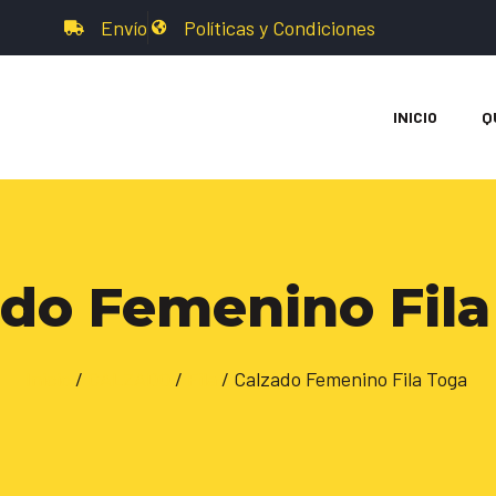
Envío
Políticas y Condiciones
INICIO
Q
ado Femenino Fila
Inicio
/
CALZADO
/
Fila
/ Calzado Femenino Fila Toga