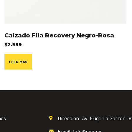
Calzado Fila Recovery Negro-Rosa
$
2.999
LEER MÁS
mos
Dirección: Av. Eugenio Garzón 1
Email: info@ndo.uy