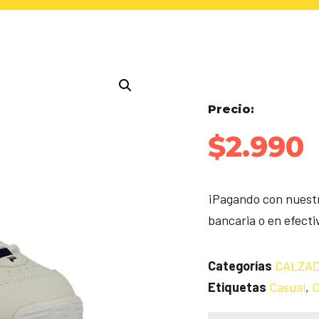
Precio:
$
2.990
¡Pagando con nuestr
bancaria o en efect
Categorías
CALZA
Etiquetas
Casual
,
C