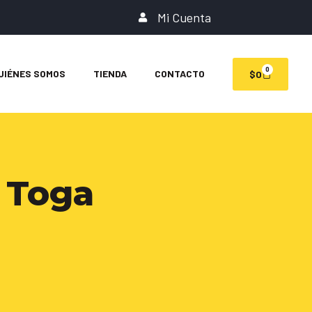
Mi Cuenta
0
UIÉNES SOMOS
TIENDA
CONTACTO
$
0
 Toga