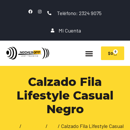
Teléfono: 2324 9075
Mi Cuenta
0
$
0
Calzado Fila
Lifestyle Casual
Negro
Inicio
/
CALZADO
/
Fila
/ Calzado Fila Lifestyle Casual