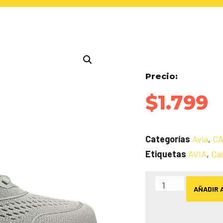
Precio:
$
1.799
Categorías
Avia
,
C
Etiquetas
AVIA
,
Ca
AÑADIR 