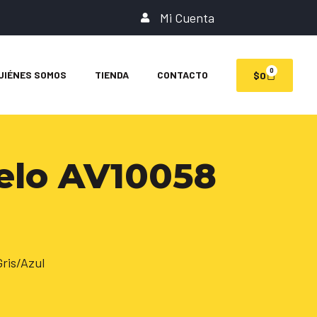
Mi Cuenta
0
UIÉNES SOMOS
TIENDA
CONTACTO
$
0
elo AV10058
ris/Azul