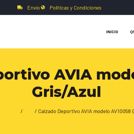
Envío
Políticas y Condiciones
INICIO
Q
portivo AVIA mod
Gris/Azul
CALZADO
/
Avia
/ Calzado Deportivo AVIA modelo AV10058 G