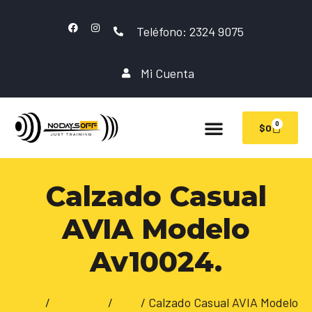
Teléfono: 2324 9075
Mi Cuenta
0
$
0
Calzado Casual
AVIA Modelo
Av10024.
Inicio
/
CALZADO
/
Avia
/ Calzado Casual AVIA Modelo