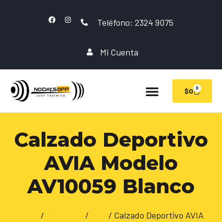
Teléfono: 2324 9075
Mi Cuenta
0
$
0
Calzado Deportivo
AVIA Modelo
AV10059 Blanco
Inicio
/
CALZADO
/
Avia
/ Calzado Deportivo AVIA