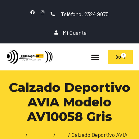
Teléfono: 2324 9075
Mi Cuenta
0
$
0
Calzado Deportivo
AVIA Modelo
AV10058 Gris
Inicio
/
CALZADO
/
Avia
/ Calzado Deportivo AVIA