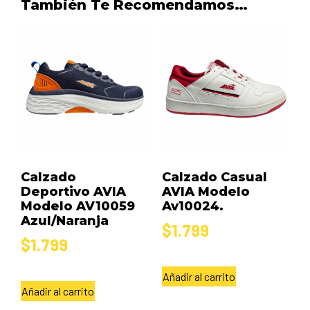
También Te Recomendamos…
Calzado
Calzado Casual
Deportivo AVIA
AVIA Modelo
Modelo AV10059
Av10024.
Azul/Naranja
$
1.799
$
1.799
Añadir al carrito
Añadir al carrito