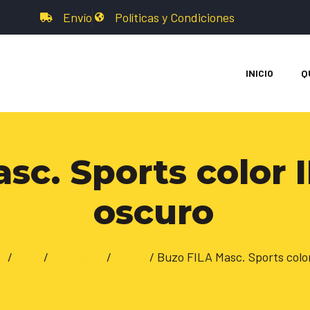
Envío
Políticas y Condiciones
INICIO
Q
c. Sports color I
oscuro
A
/
FILA
/
Masculino
/
Buzos
/ Buzo FILA Masc. Sports color