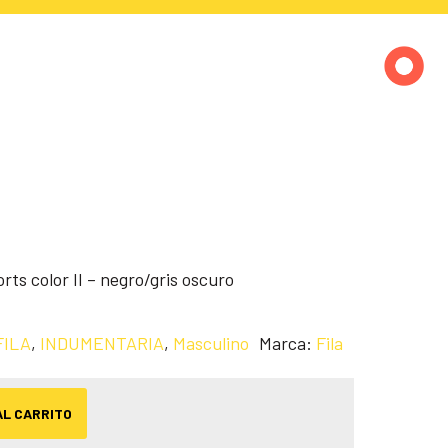
ts color II – negro/gris oscuro
FILA
,
INDUMENTARIA
,
Masculino
Marca:
Fila
AL CARRITO