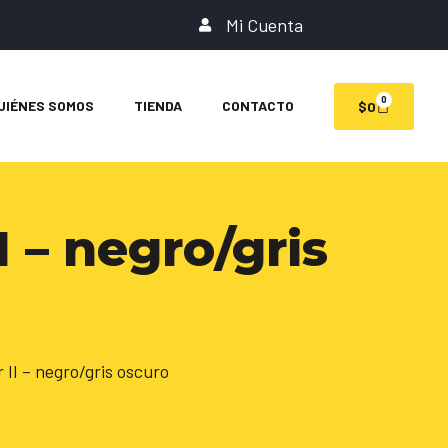
Mi Cuenta
0
UIÉNES SOMOS
TIENDA
CONTACTO
$
0
I – negro/gris
 II – negro/gris oscuro