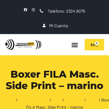
Teléfono: 2324 9075
Mi Cuenta
0
$
0
Boxer FILA Masc.
Side Print – marino
Inicio
/
INDUMENTARIA
/
FILA
/
Masculino
/
Short
/ Box
FILA Masc. Side Print – marino