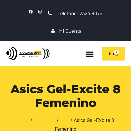
Teléfono: 2324 9075
Mi Cuenta
0
$
0
Asics Gel-Excite 8
Femenino
Inicio
/
CALZADO
/
Asic
/ Asics Gel-Excite 8
Femenino