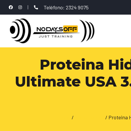
Teléfono: 2324 9075
Proteina Hi
Ultimate USA 
Inicio
/
Suplementos
/ Proteina 