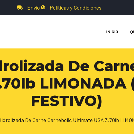
Envío
Políticas y Condiciones
INICIO
Q
drolizada De Carn
3.70lb LIMONADA 
FESTIVO)
Hidrolizada De Carne Carnebolic Ultimate USA 3.70lb LI