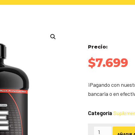
Precio:
$
7.699
¡Pagando con nuestr
bancaria o en efect
Categoría
Supleme
AÑADIR 