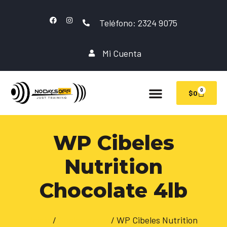
Teléfono: 2324 9075
Mi Cuenta
0
$
0
WP Cibeles
Nutrition
Chocolate 4lb
Inicio
/
Suplementos
/ WP Cibeles Nutrition